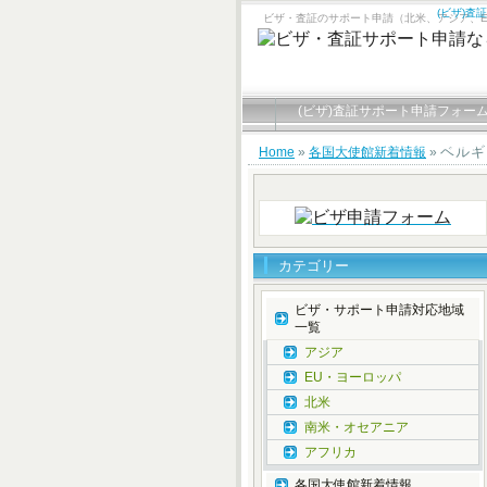
(ビザ)査
ビザ・査証のサポート申請（北米、アジア、
(ビザ)査証サポート申請フォー
ビザサポートお申し込み有難う
ベルギ
Home
»
各国大使館新着情報
»
カテゴリー
ビザ・サポート申請対応地域
一覧
アジア
EU・ヨーロッパ
北米
南米・オセアニア
アフリカ
各国大使館新着情報