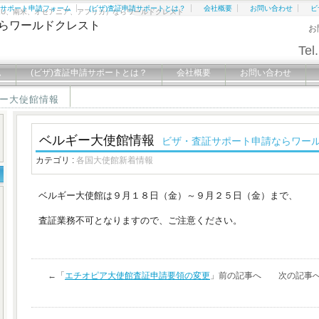
証サポート申請フォーム
(ビザ)査証申請サポートとは？
会社概要
お問い合わせ
ビ
EU、南米、オセアニア、アフリカ）ならワールドクレスト
お
Tel.
ム
(ビザ)査証申請サポートとは？
会社概要
お問い合わせ
御座いました。
ー大使館情報
ベルギー大使館情報
ビザ・査証サポート申請ならワー
カテゴリ :
各国大使館新着情報
ベルギー大使館は９月１８日（金）～９月２５日（金）まで、
査証業務不可となりますので、ご注意ください。
←「
エチオピア大使館査証申請要領の変更
」前の記事へ 次の記事