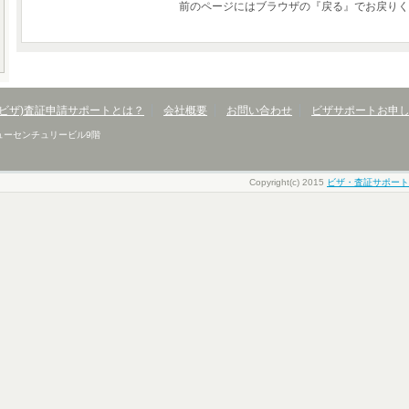
前のページにはブラウザの『戻る』でお戻りく
(ビザ)査証申請サポートとは？
会社概要
お問い合わせ
ビザサポートお申
 ニューセンチュリービル9階
Copyright(c) 2015
ビザ・査証サポート