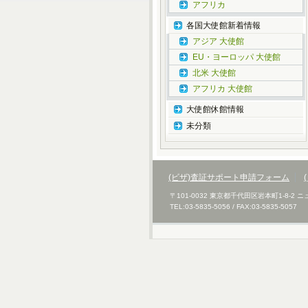
アフリカ
各国大使館新着情報
アジア 大使館
EU・ヨーロッパ 大使館
北米 大使館
アフリカ 大使館
大使館休館情報
未分類
(ビザ)査証サポート申請フォーム
〒101-0032 東京都千代田区岩本町1-8-2
TEL:03-5835-5056 / FAX:03-5835-5057