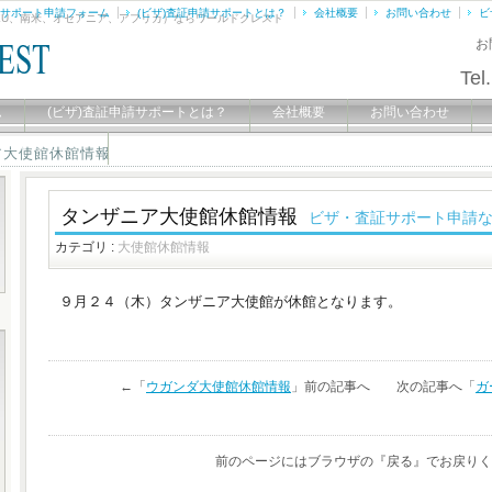
証サポート申請フォーム
(ビザ)査証申請サポートとは？
会社概要
お問い合わせ
ビ
EU、南米、オセアニア、アフリカ）ならワールドクレスト
お
Tel.
ム
(ビザ)査証申請サポートとは？
会社概要
お問い合わせ
御座いました。
ア大使館休館情報
タンザニア大使館休館情報
ビザ・査証サポート申請
カテゴリ :
大使館休館情報
９月２４（木）タンザニア大使館が休館となります。
←「
ウガンダ大使館休館情報
」前の記事へ 次の記事へ「
ガ
前のページにはブラウザの『戻る』でお戻りく