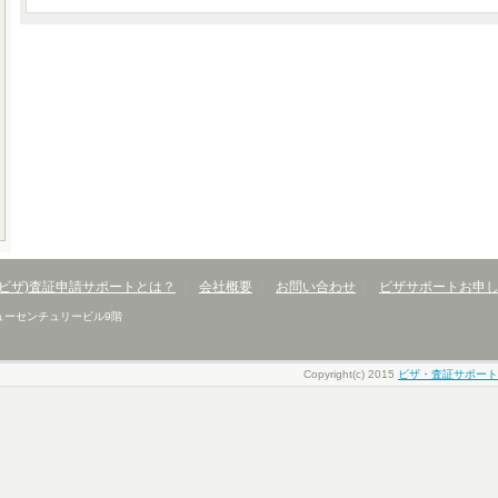
(ビザ)査証申請サポートとは？
会社概要
お問い合わせ
ビザサポートお申
 ニューセンチュリービル9階
Copyright(c) 2015
ビザ・査証サポート