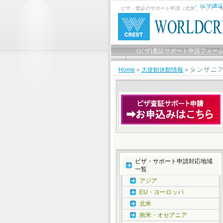
(ビザ)査
ビザ・査証のサポート申請（北米、アジア、
(ビザ)査証サポート申請フォー
ビザサポートお申し込み有難う
タンザニ
Home
»
大使館休館情報
»
カテゴリー
ビザ・サポート申請対応地域
一覧
アジア
EU・ヨーロッパ
北米
南米・オセアニア