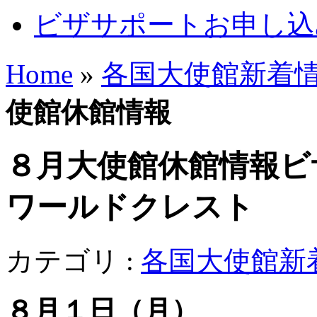
ビザサポートお申し込
Home
»
各国大使館新着
使館休館情報
８月大使館休館情報
ビ
ワールドクレスト
カテゴリ :
各国大使館新
８月１日（月）