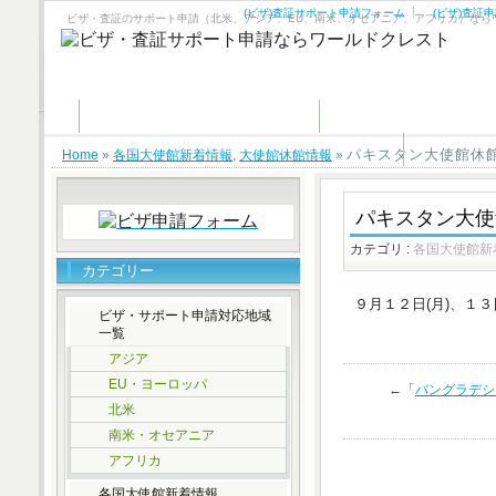
(ビザ)査証サポート申請フォーム
(ビザ)査証
ビザ・査証のサポート申請（北米、アジア、EU、南米、オセアニア、アフリカ）なら
(ビザ)査証サポート申請フォーム
(ビザ)査証申請サポート
ビザサポートお申し込み有難う御座いました。
パキスタン大使館休
Home
»
各国大使館新着情報
,
大使館休館情報
»
パキスタン大使
カテゴリ :
各国大使館新
カテゴリー
９月１２日(月)、１
ビザ・サポート申請対応地域
一覧
アジア
EU・ヨーロッパ
←「
バングラデシ
北米
南米・オセアニア
アフリカ
各国大使館新着情報