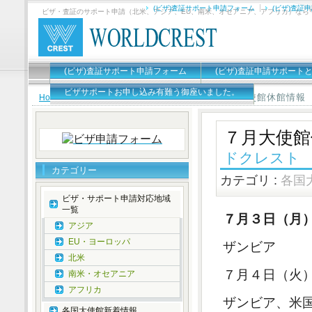
(ビザ)査証サポート申請フォーム
(ビザ)査証
ビザ・査証のサポート申請（北米、アジア、EU、南米、オセアニア、アフリカ）なら
(ビザ)査証サポート申請フォーム
(ビザ)査証申請サポート
ビザサポートお申し込み有難う御座いました。
７月大使館休館情報
Home
»
各国大使館新着情報
,
大使館休館情報
»
７月大使館
ドクレスト
カテゴリー
カテゴリ :
各国
ビザ・サポート申請対応地域
一覧
７月３日（月
アジア
EU・ヨーロッパ
ザンビア
北米
７月４日（火
南米・オセアニア
アフリカ
ザンビア、米
各国大使館新着情報