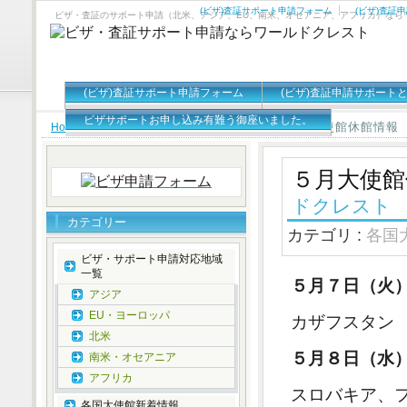
(ビザ)査証サポート申請フォーム
(ビザ)査証
ビザ・査証のサポート申請（北米、アジア、EU、南米、オセアニア、アフリカ）なら
(ビザ)査証サポート申請フォーム
(ビザ)査証申請サポート
ビザサポートお申し込み有難う御座いました。
５月大使館休館情報
Home
»
各国大使館新着情報
,
大使館休館情報
»
５月大使館
ドクレスト
カテゴリー
カテゴリ :
各国
ビザ・サポート申請対応地域
一覧
５月７日（火
アジア
EU・ヨーロッパ
カザフスタン
北米
５月８日（水
南米・オセアニア
アフリカ
スロバキア、
各国大使館新着情報