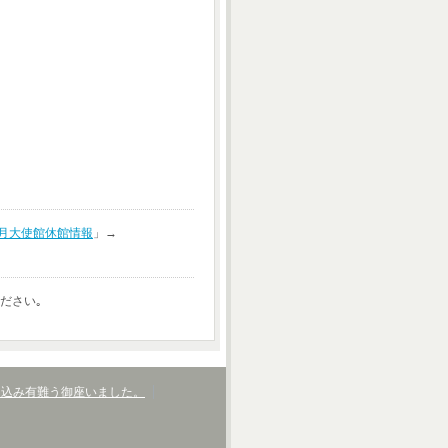
、
月大使館休館情報
」→
ださい｡
し込み有難う御座いました。