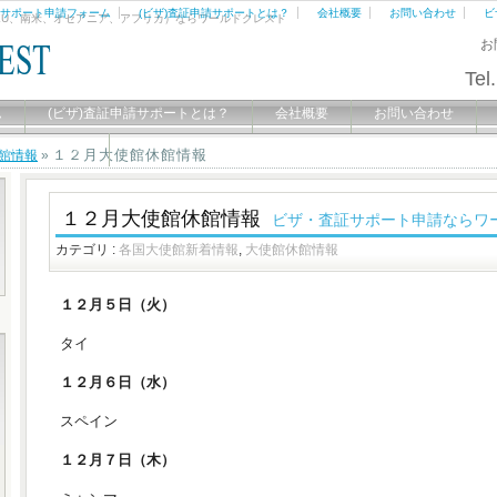
証サポート申請フォーム
(ビザ)査証申請サポートとは？
会社概要
お問い合わせ
ビ
EU、南米、オセアニア、アフリカ）ならワールドクレスト
お
Tel.
ム
(ビザ)査証申請サポートとは？
会社概要
お問い合わせ
御座いました。
１２月大使館休館情報
館情報
»
１２月大使館休館情報
ビザ・査証サポート申請ならワ
カテゴリ :
各国大使館新着情報
,
大使館休館情報
１２月５日（火）
タイ
１２月６日（水）
スペイン
１２月７日（木）