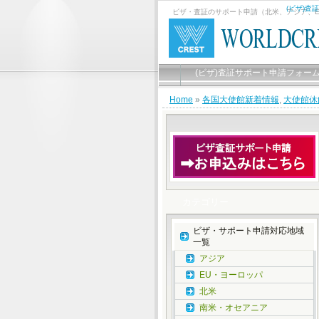
(ビザ)査
ビザ・査証のサポート申請（北米、アジア、
(ビザ)査証サポート申請フォー
ビザサポートお申し込み有難う
Home
»
各国大使館新着情報
,
大使館休
カテゴリー
ビザ・サポート申請対応地域
一覧
アジア
EU・ヨーロッパ
北米
南米・オセアニア