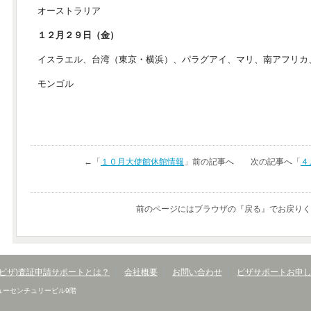
オーストラリア
１２月２９日（金）
イスラエル、台湾（東京・横浜）、パラグアイ、マリ、南アフリカ
モンゴル
←「
１０月大使館休館情報
」前の記事へ 次の記事へ「
４
前のページにはブラウザの『戻る』でお戻りく
(ビザ)査証申請サポートとは？
会社概要
お問い合わせ
ビザサポートお申
 ニューセンチュリービル9階