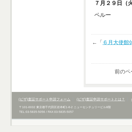
７月２９日（
ペルー
←「
６月大使館
前のペ
(ビザ)査証サポート申請フォーム
(ビザ)査証申請サポートとは？
〒101-0032 東京都千代田区岩本町1-8-2 ニューセンチュリービル9階
TEL:03-5835-5056 / FAX:03-5835-5057