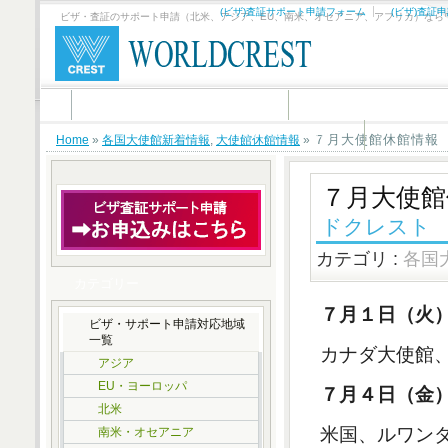
(ビザ)査証サポート申請フォーム
(ビザ)査証
ビザ・査証のサポート申請（北米、アジア、EU、南米、オセアニア、アフリカ）なら
(ビザ)査証サポート申請フォーム
(ビザ)査証申請サポート
ビザサポートお申し込み有難う御座いました。
７月大使館休館情報
Home
»
各国大使館新着情報
,
大使館休館情報
»
７月大使館
ドクレスト
カテゴリ :
各国
カテゴリー
７月１日（火
ビザ・サポート申請対応地域
一覧
カナダ大使館
アジア
EU・ヨーロッパ
７月４日（金
北米
米国、ルワン
南米・オセアニア