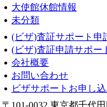
大使館休館情報
未分類
(ビザ)査証サポート申
(ビザ)査証申請サポー
会社概要
お問い合わせ
ビザサポートお申し込
〒101-0032 東京都千代