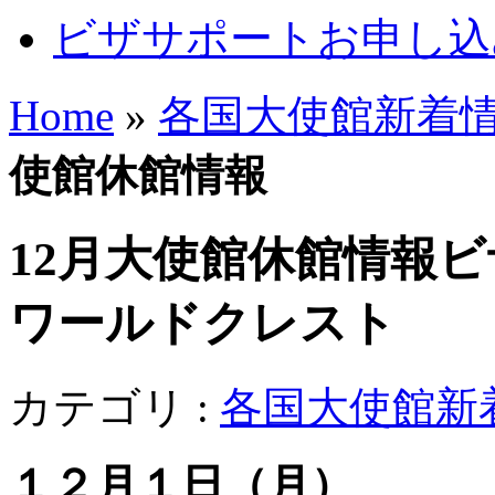
ビザサポートお申し込
Home
»
各国大使館新着
使館休館情報
12月大使館休館情報
ビ
ワールドクレスト
カテゴリ :
各国大使館新
１２月１日（月）