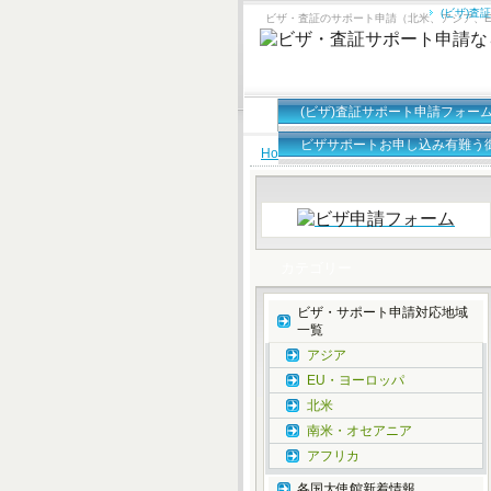
(ビザ)査
ビザ・査証のサポート申請（北米、アジア、
(ビザ)査証サポート申請フォー
ビザサポートお申し込み有難う
Home
»
各国大使館新着情報
,
大使館休
カテゴリー
ビザ・サポート申請対応地域
一覧
アジア
EU・ヨーロッパ
北米
南米・オセアニア
アフリカ
各国大使館新着情報