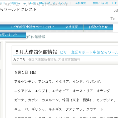
証サポート申請フォーム
(ビザ)査証申請サポートとは？
会社概要
お問い合わせ
ビ
EU、南米、オセアニア、アフリカ）ならワールドクレスト
お
Tel.
ム
(ビザ)査証申請サポートとは？
会社概要
お問い合わせ
御座いました。
５月大使館休館情報
館情報
»
５月大使館休館情報
ビザ・査証サポート申請ならワー
カテゴリ :
各国大使館新着情報
,
大使館休館情報
５月１日（金）
アルゼンチン、アンゴラ、イタリア、インド、ウガンダ、
エクアドル、エジプト、エチオピア、オーストリア、オランダ、
ガーナ、ガボン、カメルーン、韓国（東京・横浜）、カンボジア、
キューバ、ギリシャ、キルギス、グアテマラ、クウエート、