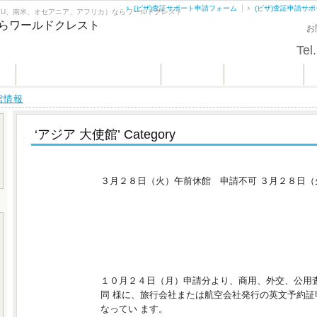
(ビザ)査証サポート申請フォーム
(ビザ)査証申請サ
EU、南米、オセアニア、アフリカ）ならワールドクレスト
お
Tel.
ム
(ビザ)査証申請サポートとは？
会社概要
お問い合わせ
館情報
‘アジア 大使館’ Category
バングラデシュ休館情報
３月２８日（火）午前休館 申請不可 ３月２８日（
バングラデシュ査証申請要領の変更
１０月２４日（月）申請分より、商用、外交、公用
同 様に、旅行会社または航空会社発行の英文予約証
なってい ます。