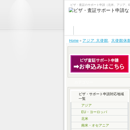
ビザ・査証のサポート申請（北米、アジア、
(ビザ)査証サポート申請フォー
アジア 大使館
,
大使館休
Home
»
カテゴリー
ビザ・サポート申請対応地域
一覧
アジア
EU・ヨーロッパ
北米
南米・オセアニア