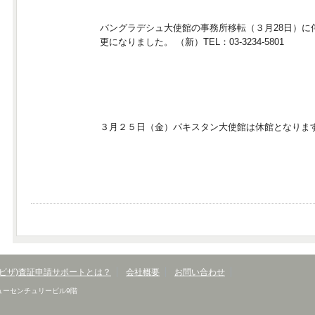
バングラデシュ大使館の電話番号
バングラデシュ大使館の事務所移転（３月28日）に
更になりました。 （新）TEL：03-3234-5801
パキスタン大使館休館情報
３月２５日（金）パキスタン大使館は休館となりま
(ビザ)査証申請サポートとは？
会社概要
お問い合わせ
 ニューセンチュリービル9階